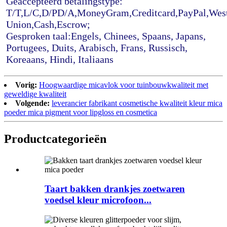
Geaccepteerd betalingstype: 
T/T,L/C,D/PD/A,MoneyGram,Creditcard,PayPal,West
Union,Cash,Escrow;
Gesproken taal:Engels, Chinees, Spaans, Japans, 
Portugees, Duits, Arabisch, Frans, Russisch, 
Koreaans, Hindi, Italiaans
Vorig:
Hoogwaardige micavlok voor tuinbouwkwaliteit met
geweldige kwaliteit
Volgende:
leverancier fabrikant cosmetische kwaliteit kleur mica
poeder mica pigment voor lipgloss en cosmetica
Product
categorieën
Taart bakken drankjes zoetwaren
voedsel kleur microfoon...