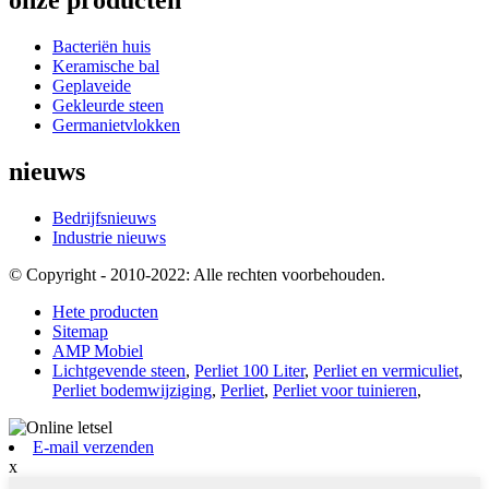
Bacteriën huis
Keramische bal
Geplaveide
Gekleurde steen
Germanietvlokken
nieuws
Bedrijfsnieuws
Industrie nieuws
© Copyright - 2010-2022: Alle rechten voorbehouden.
Hete producten
Sitemap
AMP Mobiel
Lichtgevende steen
,
Perliet 100 Liter
,
Perliet en vermiculiet
,
Perliet bodemwijziging
,
Perliet
,
Perliet voor tuinieren
,
E-mail verzenden
x