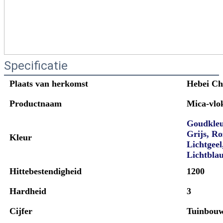
Specificatie
Plaats van herkomst
Hebei Ch
Productnaam
Mica-vlo
Goudkleur
Grijs, R
Kleur
Lichtgeel
Lichtbla
Hittebestendigheid
1200
Hardheid
3
Cijfer
Tuinbouw