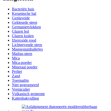
Bacteriën huis
Keramische bal
Geplaveide
Gekleurde steen
Germanietvlokken
Glazen bol
Glazen kralen
IJzeroxide rood
Lichtgevende steen
Magnesiumballetjes
Maifan-steen
Mica
Mica-poeder
Mineraal poeder
Perliet
Zand
Toermalijn
Niet gegroepeerd
Vermiculiet
Vulkanisch gesteente
Kattenbakvulling