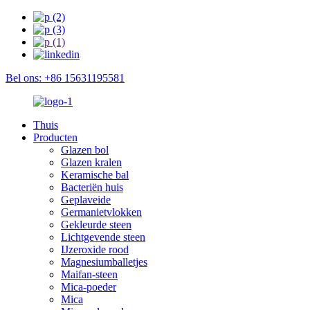
Bel ons: +86 15631195581
Thuis
Producten
Glazen bol
Glazen kralen
Keramische bal
Bacteriën huis
Geplaveide
Germanietvlokken
Gekleurde steen
Lichtgevende steen
IJzeroxide rood
Magnesiumballetjes
Maifan-steen
Mica-poeder
Mica