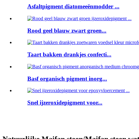
Asfaltpigment diatomeeënmodder ...
Rood geel blauw zwart groen...
Taart bakken drankjes confecti...
Basf organisch pigment inorg...
Snel ijzeroxidepigment voor...
Natuurlijke Maifan steen/Maifan steen wat