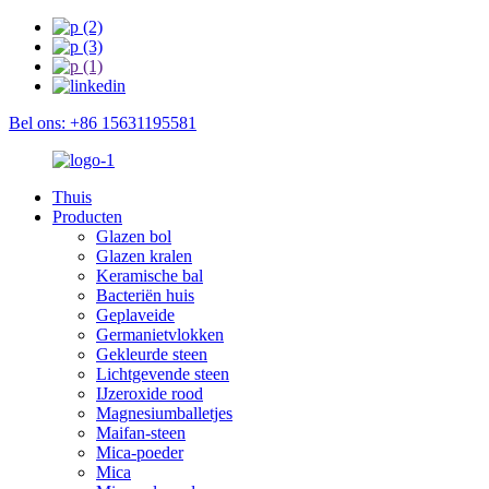
Bel ons: +86 15631195581
Thuis
Producten
Glazen bol
Glazen kralen
Keramische bal
Bacteriën huis
Geplaveide
Germanietvlokken
Gekleurde steen
Lichtgevende steen
IJzeroxide rood
Magnesiumballetjes
Maifan-steen
Mica-poeder
Mica