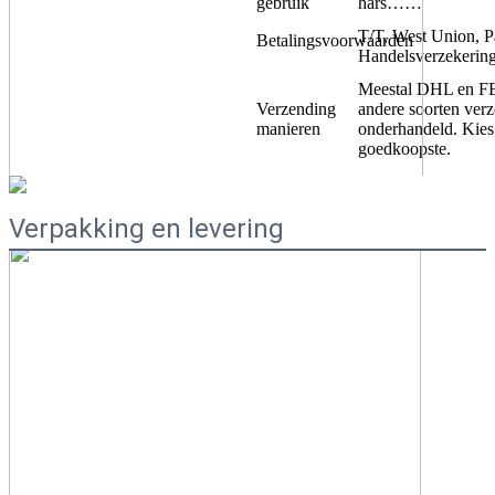
gebruik
hars……
T/T, West Union, P
Betalingsvoorwaarden
Handelsverzekering
Meestal DHL en F
Verzending
andere soorten ver
manieren
onderhandeld. Kies 
goedkoopste.
Verpakking en levering