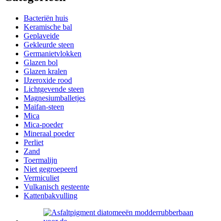
Bacteriën huis
Keramische bal
Geplaveide
Gekleurde steen
Germanietvlokken
Glazen bol
Glazen kralen
IJzeroxide rood
Lichtgevende steen
Magnesiumballetjes
Maifan-steen
Mica
Mica-poeder
Mineraal poeder
Perliet
Zand
Toermalijn
Niet gegroepeerd
Vermiculiet
Vulkanisch gesteente
Kattenbakvulling