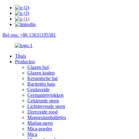
Bel ons: +86 15631195581
Thuis
Producten
Glazen bol
Glazen kralen
Keramische bal
Bacteriën huis
Geplaveide
Germanietvlokken
Gekleurde steen
Lichtgevende steen
IJzeroxide rood
Magnesiumballetjes
Maifan-steen
Mica-poeder
Mica