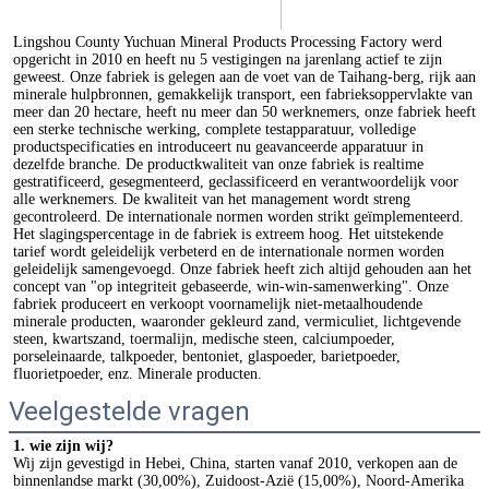
Lingshou County Yuchuan Mineral Products Processing Factory werd 
opgericht in 2010 en heeft nu 5 vestigingen na jarenlang actief te zijn 
geweest. Onze fabriek is gelegen aan de voet van de Taihang-berg, rijk aan 
minerale hulpbronnen, gemakkelijk transport, een fabrieksoppervlakte van 
meer dan 20 hectare, heeft nu meer dan 50 werknemers, onze fabriek heeft 
een sterke technische werking, complete testapparatuur, volledige 
productspecificaties en introduceert nu geavanceerde apparatuur in 
dezelfde branche. De productkwaliteit van onze fabriek is realtime 
gestratificeerd, gesegmenteerd, geclassificeerd en verantwoordelijk voor 
alle werknemers. De kwaliteit van het management wordt streng 
gecontroleerd. De internationale normen worden strikt geïmplementeerd. 
Het slagingspercentage in de fabriek is extreem hoog. Het uitstekende 
tarief wordt geleidelijk verbeterd en de internationale normen worden 
geleidelijk samengevoegd. Onze fabriek heeft zich altijd gehouden aan het 
concept van "op integriteit gebaseerde, win-win-samenwerking". Onze 
fabriek produceert en verkoopt voornamelijk niet-metaalhoudende 
minerale producten, waaronder gekleurd zand, vermiculiet, lichtgevende 
steen, kwartszand, toermalijn, medische steen, calciumpoeder, 
porseleinaarde, talkpoeder, bentoniet, glaspoeder, barietpoeder, 
fluorietpoeder, enz. Minerale producten.
Veelgestelde vragen
1. wie zijn wij?
Wij zijn gevestigd in Hebei, China, starten vanaf 2010, verkopen aan de 
binnenlandse markt (30,00%), Zuidoost-Azië (15,00%), Noord-Amerika 